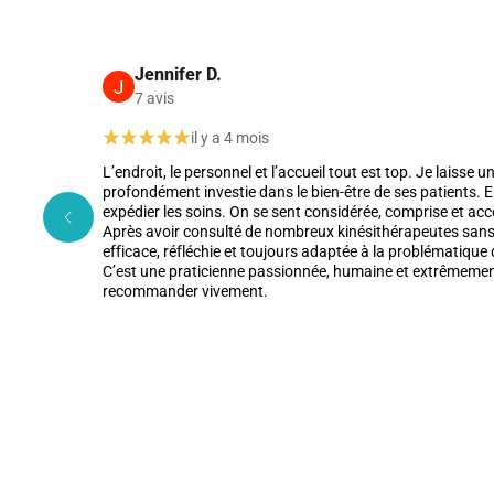
IK Paris 7 Saint Germain
199 Bd Saint-Germain 75007 Paris
Jennifer D.
J
199 Bd Saint-Germain 75007 Paris
01 43 25 10 20
7 avis
il y a 4 mois
PRENDRE RDV
L’endroit, le personnel et l’accueil tout est top. Je lais
PRENDRE RDV
profondément investie dans le bien-être de ses patients. 
expédier les soins. On se sent considérée, comprise et ac
Après avoir consulté de nombreux kinésithérapeutes sans s
IK Bois Colombes – 92
efficace, réfléchie et toujours adaptée à la problématique 
C’est une praticienne passionnée, humaine et extrêmemen
recommander vivement.
1 Rue Mertens 92600 Bois-Colombes
1 Rue Mertens 92600 Bois-Colombes
01 43 50 50 81
PRENDRE RDV
PRENDRE RDV