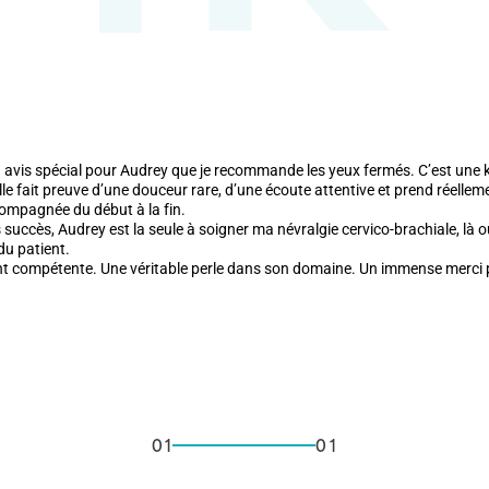
Kinésithérapie
se un avis spécial pour Audrey que je recommande les yeux fermés. C’est un
Elle fait preuve d’une douceur rare, d’une écoute attentive et prend réell
compagnée du début à la fin.
uccès, Audrey est la seule à soigner ma névralgie cervico-brachiale, là 
du patient.
Kinésithérapie
t compétente. Une véritable perle dans son domaine. Un immense merci p
01
01