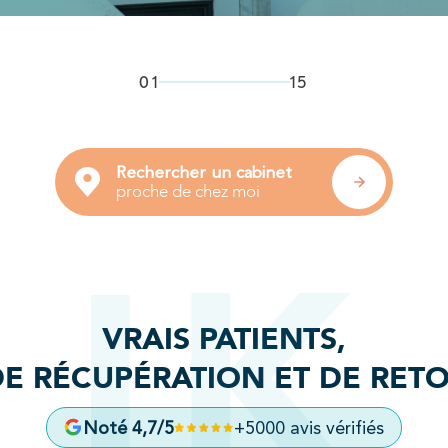
Kinésithérapie
01
15
Rechercher un cabinet
proche de chez moi
Rechercher un cabinet
proche de chez moi
Kinésithérapie
Balnéothérapie
VRAIS PATIENTS,
DE RÉCUPÉRATION ET DE RETO
Noté 4,7/5
+5000 avis vérifiés