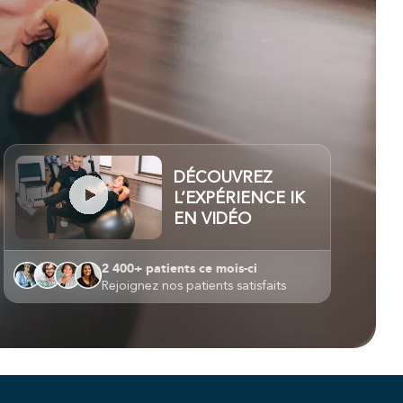
DAPTATION SPORTIVE
N DE RETOUR À
NTRAÎNEMENT
AN RUNNING
N RETOUR À LA
DÉCOUVREZ
PÉTITION
L’EXPÉRIENCE IK
EN VIDÉO
2 400+ patients ce mois-ci
Rejoignez nos patients satisfaits