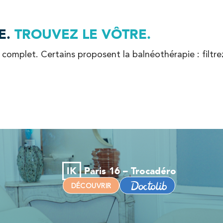
Kinésithérapie
Balnéothérapie
E.
TROUVEZ LE VÔTRE.
omplet. Certains proposent la balnéothérapie : filtrez 
Kinésithérapie
Balnéothérapie
IK
Paris 16 – Trocadéro
DÉCOUVRIR