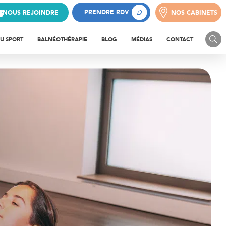
PRENDRE RDV
NOUS REJOINDRE
NOS CABINETS
NOS CABINETS
PRENDRE RDV
NOUS REJOINDRE
DU SPORT
BALNÉOTHÉRAPIE
BLOG
MÉDIAS
CONTACT
HLÉTISATION
BALNÉOTHÉRAPIE POUR LE
DOS
FORCEMENT MUSCULAIRE
BALNÉOTHÉRAPIE POUR
FEMMES ENCEINTES
DUCATION SPORTIVE
BALNÉO CONTRE L’ARTHROSE
UPÉRATION APRÈS
PÉTITION
BALNÉOTHÉRAPIE POUR LES
TENDINITES D’ÉPAULE
UPÉRATION SPORTIVE
BALNÉOTHÉRAPIE POUR LES
DOULEURS AUX GENOUX
YSE ET BILAN SPORTIF