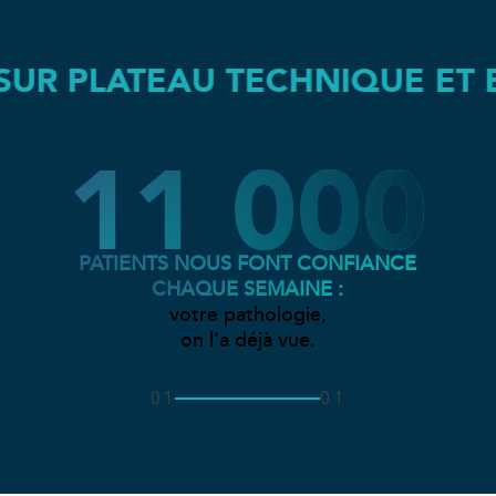
E QUAND VOUS FAITES VOTRE
CHNIQUE ET BALNÉO.
30 MI
11 000
Kinésithérapie
PATIENTS NOUS FONT CONFIANCE
CHAQUE SEMAINE :
votre pathologie,
on l’a déjà vue.
01
01