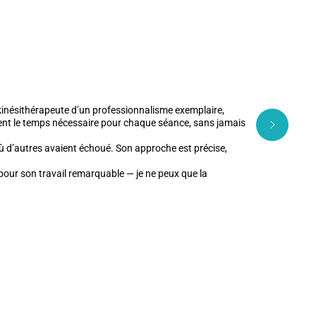
L
e kinésithérapeute d’un professionnalisme exemplaire,
J’ai 
ement le temps nécessaire pour chaque séance, sans jamais
bienv
où d’autres avaient échoué. Son approche est précise,
our son travail remarquable — je ne peux que la